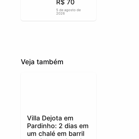
R$ 70
5 de agosto de
2026
Veja também
Villa Dejota em
Pardinho: 2 dias em
um chalé em barril