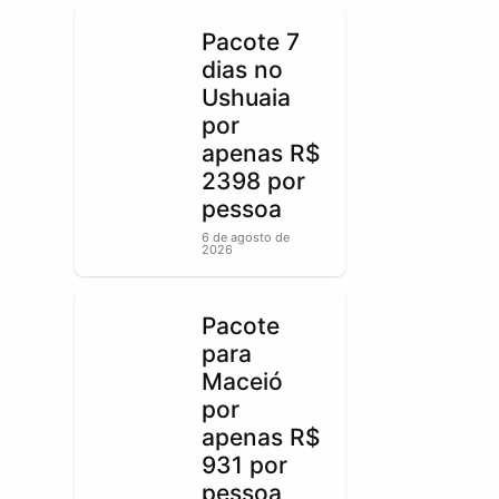
Pacote 7
dias no
Ushuaia
por
apenas R$
2398 por
pessoa
6 de agosto de
2026
Pacote
para
Maceió
por
apenas R$
931 por
pessoa