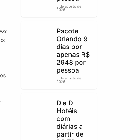
5 de agosto de
2026
Pacote
pos
Orlando 9
os
dias por
apenas R$
2948 por
pessoa
jos
5 de agosto de
2026
Dia D
ar
Hotéis
com
diárias a
partir de