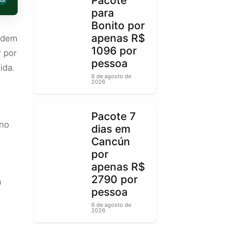
Pacote
para
Bonito por
apenas R$
podem
1096 por
r por
pessoa
ida.
6 de agosto de
2026
Pacote 7
eno
dias em
Cancún
por
apenas R$
2790 por
a
pessoa
6 de agosto de
2026