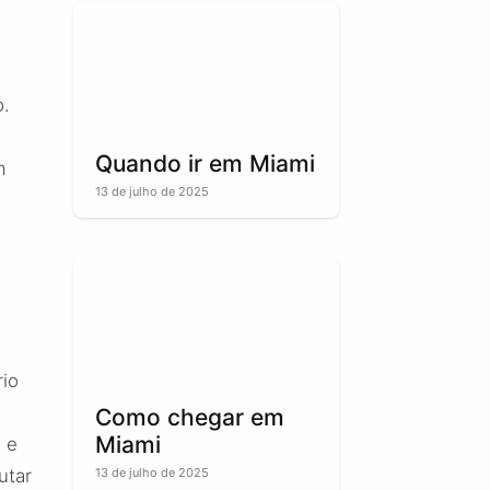
o.
Quando ir em Miami
m
13 de julho de 2025
rio
Como chegar em
Miami
a e
utar
13 de julho de 2025