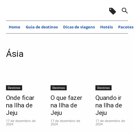
Home
Guia de destinos
Dicas de viagens
Hotéis
Pacotes
Ásia
Destinos
Destinos
Destinos
Onde ficar
O que fazer
Quando ir
na Ilha de
na Ilha de
na Ilha de
Jeju
Jeju
Jeju
17 de dezembro de
17 de dezembro de
17 de dezembro de
2024
2024
2024