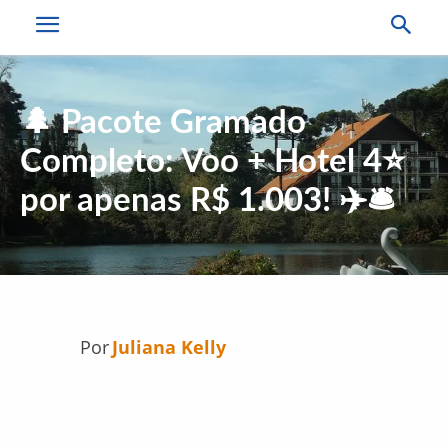
🌲 Pacote Gramado
Completo: Voo + Hotel 4⭐
por apenas R$ 1.003! ✈️🛎️
Por
Juliana Kelly