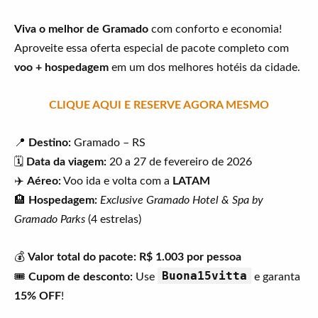
Viva o melhor de Gramado
com conforto e economia!
Aproveite essa oferta especial de pacote completo com
voo + hospedagem
em um dos melhores hotéis da cidade.
CLIQUE AQUI E RESERVE AGORA MESMO
📍
Destino:
Gramado – RS
🗓️
Data da viagem:
20 a 27 de fevereiro de 2026
✈️
Aéreo:
Voo ida e volta com a
LATAM
🏨
Hospedagem:
Exclusive Gramado Hotel & Spa by
Gramado Parks
(4 estrelas)
💰
Valor total do pacote:
R$ 1.003 por pessoa
Buona15vitta
🎟️
Cupom de desconto:
Use
e garanta
15% OFF
!