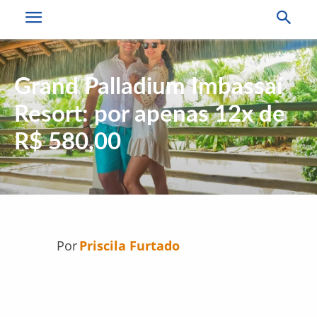
Grand Palladium Imbassaí
Resort: por apenas 12x de
R$ 580,00
Por
Priscila Furtado