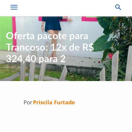
Oferta pacote para
Trancoso: 12x de R$
324,40 para 2
Por
Priscila Furtado