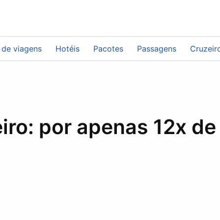
neiro: por apenas 1
 de viagens
Hotéis
Pacotes
Passagens
Cruzeir
iro: por apenas 12x d