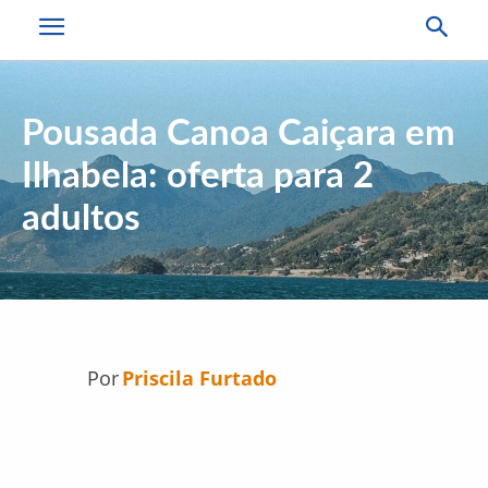
Pousada Canoa Caiçara em
Ilhabela: oferta para 2
adultos
Por
Priscila Furtado