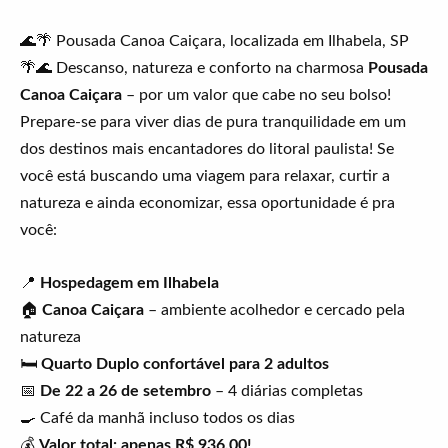
🌊🌴 Pousada Canoa Caiçara, localizada em Ilhabela, SP
🌴🌊 Descanso, natureza e conforto na charmosa
Pousada
Canoa Caiçara
– por um valor que cabe no seu bolso!
Prepare-se para viver dias de pura tranquilidade em um
dos destinos mais encantadores do litoral paulista! Se
você está buscando uma viagem para relaxar, curtir a
natureza e ainda economizar, essa oportunidade é pra
você:
📍
Hospedagem em Ilhabela
🏠
Canoa Caiçara
– ambiente acolhedor e cercado pela
natureza
🛏️
Quarto Duplo confortável para 2 adultos
📅
De 22 a 26 de setembro
– 4 diárias completas
🍳 Café da manhã incluso todos os dias
💰
Valor total: apenas R$ 936,00!