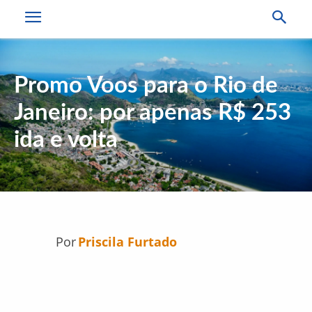
Promo Voos para o Rio de
Janeiro: por apenas R$ 253
ida e volta
Por
Priscila Furtado