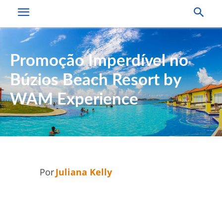
Promoção Imperdível no
Búzios Beach Resort by
WAM Experience
Por
Juliana Kelly