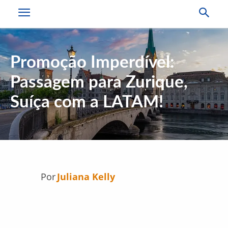
Promoção Imperdível:
Passagem para Zurique,
Suíça com a LATAM!
Por
Juliana Kelly