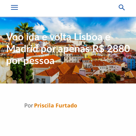
Voo ida e volta Lisboa e
Madrid por apenas R$ 2880
por pessoa
Por
Priscila Furtado