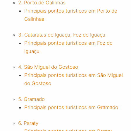
2. Porto de Galinhas
Principais pontos turísticos em Porto de
Galinhas
3. Cataratas do Iguaçu, Foz do Iguaçu
Principais pontos turísticos em Foz do
Iguaçu
4. São Miguel do Gostoso
Principais pontos turísticos em São Miguel
do Gostoso
5. Gramado
Principais pontos turísticos em Gramado
6. Paraty