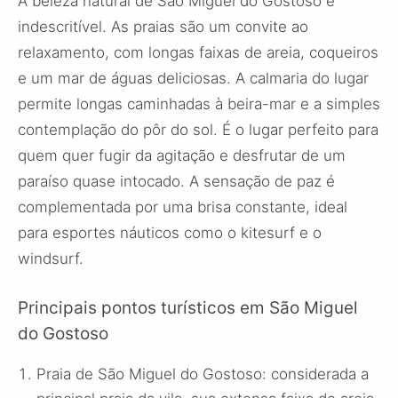
A beleza natural de São Miguel do Gostoso é
indescritível. As praias são um convite ao
relaxamento, com longas faixas de areia, coqueiros
e um mar de águas deliciosas. A calmaria do lugar
permite longas caminhadas à beira-mar e a simples
contemplação do pôr do sol. É o lugar perfeito para
quem quer fugir da agitação e desfrutar de um
paraíso quase intocado. A sensação de paz é
complementada por uma brisa constante, ideal
para esportes náuticos como o kitesurf e o
windsurf.
Principais pontos turísticos em São Miguel
do Gostoso
Praia de São Miguel do Gostoso: considerada a