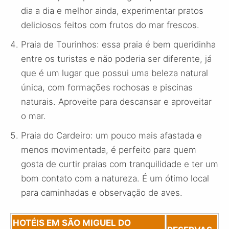
dia a dia e melhor ainda, experimentar pratos
deliciosos feitos com frutos do mar frescos.
Praia de Tourinhos: essa praia é bem queridinha
entre os turistas e não poderia ser diferente, já
que é um lugar que possui uma beleza natural
única, com formações rochosas e piscinas
naturais. Aproveite para descansar e aproveitar
o mar.
Praia do Cardeiro: um pouco mais afastada e
menos movimentada, é perfeito para quem
gosta de curtir praias com tranquilidade e ter um
bom contato com a natureza. É um ótimo local
para caminhadas e observação de aves.
HOTÉIS EM SÃO MIGUEL DO