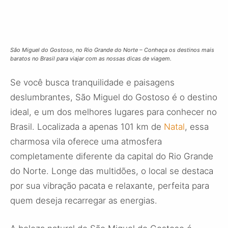
São Miguel do Gostoso, no Rio Grande do Norte
– Conheça os destinos mais
baratos no Brasil para viajar com as nossas dicas de viagem.
Se você busca tranquilidade e paisagens
deslumbrantes, São Miguel do Gostoso é o destino
ideal, e um dos melhores lugares para conhecer no
Brasil. Localizada a apenas 101 km de
Natal
, essa
charmosa vila oferece uma atmosfera
completamente diferente da capital do Rio Grande
do Norte. Longe das multidões, o local se destaca
por sua vibração pacata e relaxante, perfeita para
quem deseja recarregar as energias.