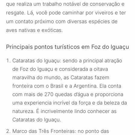
que realiza um trabalho notável de conservação e
resgate. Lá, você pode caminhar por viveiros e ter
um contato próximo com diversas espécies de
aves nativas e exóticas.
Principais pontos turísticos em Foz do Iguaçu
Cataratas do Iguaçu: sendo a principal atração
de Foz do Iguaçu e considerada a oitava
maravilha do mundo, as Cataratas fazem
fronteira com o Brasil e a Argentina. Ela conta
com mais de 270 quedas d’água e proporciona
uma experiencia incrível da força e da beleza da
natureza. É incrivelmente lindo conhecer as
Cataratas do Iguaçu.
Marco das Três Fronteiras: no ponto das