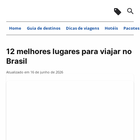
Home
Guia de destinos
Dicas de viagens
Hotéis
Pacotes
12 melhores lugares para viajar no
Brasil
Atualizado em
16 de junho de 2026