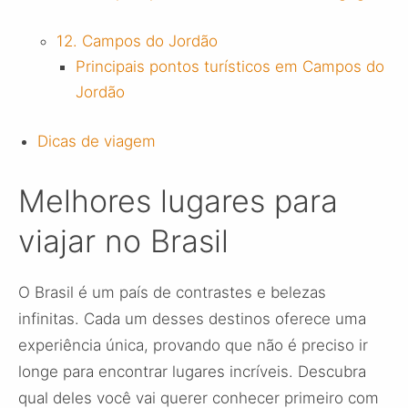
12. Campos do Jordão
Principais pontos turísticos em Campos do
Jordão
Dicas de viagem
Melhores lugares para
viajar no Brasil
O Brasil é um país de contrastes e belezas
infinitas. Cada um desses destinos oferece uma
experiência única, provando que não é preciso ir
longe para encontrar lugares incríveis. Descubra
qual deles você vai querer conhecer primeiro com