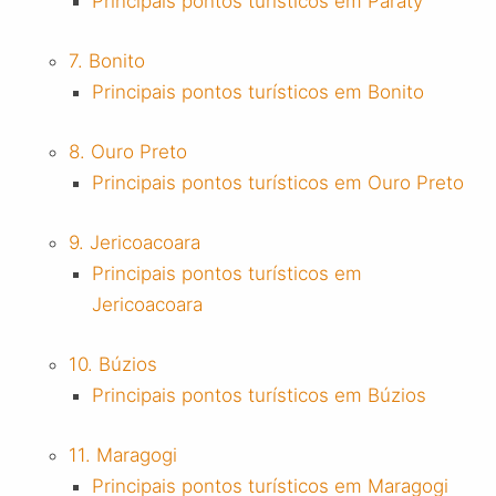
Principais pontos turísticos em Paraty
7. Bonito
Principais pontos turísticos em Bonito
8. Ouro Preto
Principais pontos turísticos em Ouro Preto
9. Jericoacoara
Principais pontos turísticos em
Jericoacoara
10. Búzios
Principais pontos turísticos em Búzios
11. Maragogi
Principais pontos turísticos em Maragogi