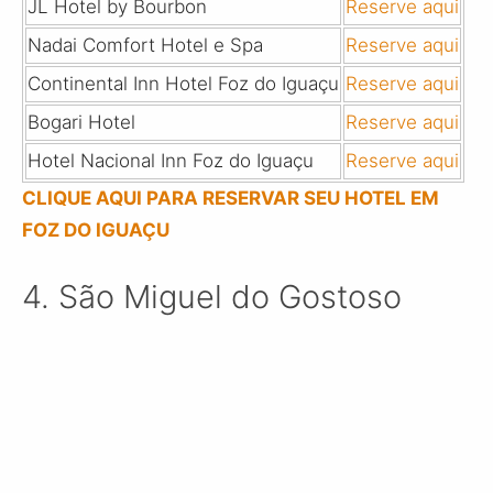
JL Hotel by Bourbon
Reserve aqui
Nadai Comfort Hotel e Spa
Reserve aqui
Continental Inn Hotel Foz do Iguaçu
Reserve aqui
Bogari Hotel
Reserve aqui
Hotel Nacional Inn Foz do Iguaçu
Reserve aqui
CLIQUE AQUI PARA RESERVAR SEU HOTEL EM
FOZ DO IGUAÇU
4. São Miguel do Gostoso