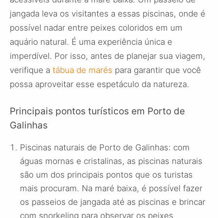
jangada leva os visitantes a essas piscinas, onde é
possível nadar entre peixes coloridos em um
aquário natural. É uma experiência única e
imperdível. Por isso, antes de planejar sua viagem,
verifique a
tábua de marés
para garantir que você
possa aproveitar esse espetáculo da natureza.
Principais pontos turísticos em Porto de
Galinhas
Piscinas naturais de Porto de Galinhas: com
águas mornas e cristalinas, as piscinas naturais
são um dos principais pontos que os turistas
mais procuram. Na maré baixa, é possível fazer
os passeios de jangada até as piscinas e brincar
com snorkeling para observar os peixes