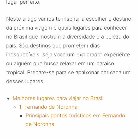
lugar perfeito.
Neste artigo vamos te inspirar a escolher o destino
da próxima viagem e quais lugares para conhecer
no Brasil que mostram a diversidade e a beleza do
país. São destinos que prometem dias
inesquecíveis, seja você um explorador experiente
ou alguém que busca relaxar em um paraíso
tropical. Prepare-se para se apaixonar por cada um
desses lugares.
Melhores lugares para viajar no Brasil
1. Fernando de Noronha
Principais pontos turísticos em Fernando
de Noronha