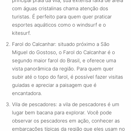
principal praia da vila, sua extensa faixa de areia
com águas cristalinas chama atenção dos
turistas. É perfeito para quem quer praticar
esportes aquáticos como o windsurf e o
kitesurf.
Farol do Calcanhar: situado próximo a São
Miguel do Gostoso, o Farol do Calcanhar é o
segundo maior farol do Brasil, e oferece uma
vista panorâmica da região. Para quem quer
subir até o topo do farol, é possível fazer visitas
guiadas e apreciar a paisagem que é
encantadora.
Vila de pescadores: a vila de pescadores é um
lugar bem bacana para explorar. Você pode
observar os pescadores em ação, conhecer as
embarcações típicas da região que eles usam no