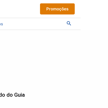
Promoções
os
do do Guia