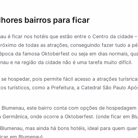
ores bairros para ficar
 é ficar nos hotéis que estão entre o Centro da cidade –
próximo de todas as atrações, conseguindo fazer tudo a p
na época da famosa Oktoberfest ou seja em dias normais, qu
u e na região da cidade não é uma tarefa muito difícil.
e hospedar, pois permite fácil acesso a atrações turísricas,
turísticos, como a Prefeitura, a Catedral São Paulo Após
Blumenau, este bairro conta com opções de hospedagem e
a Germânica, onde ocorre a Oktoberfest. (onde ficar em B
e Blumenau, mas ainda há bons hotéis, ideal para quem que
ficar em Blumenau)