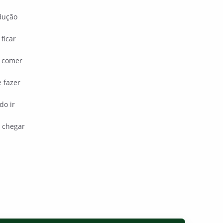
dução
ficar
 comer
 fazer
do ir
 chegar