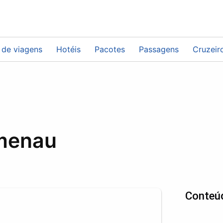
 de viagens
Hotéis
Pacotes
Passagens
Cruzeir
umenau
Conteú