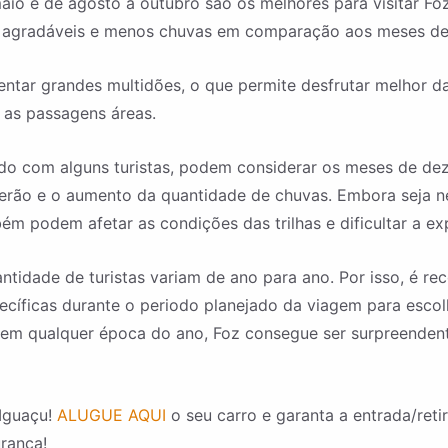
o e de agosto a outubro são os melhores para visitar Foz 
 agradáveis e menos chuvas em comparação aos meses de
ntar grandes multidões, o que permite desfrutar melhor da
 as passagens áreas.
o com alguns turistas, podem considerar os meses de de
 verão e o aumento da quantidade de chuvas. Embora seja 
m podem afetar as condições das trilhas e dificultar a exp
antidade de turistas variam de ano para ano. Por isso, é 
ecíficas durante o periodo planejado da viagem para esco
 em qualquer época do ano, Foz consegue ser surpreendente
 Iguaçu!
ALUGUE AQUI
o seu carro e garanta a entrada/retir
rança!