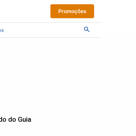
Promoções
os
do do Guia