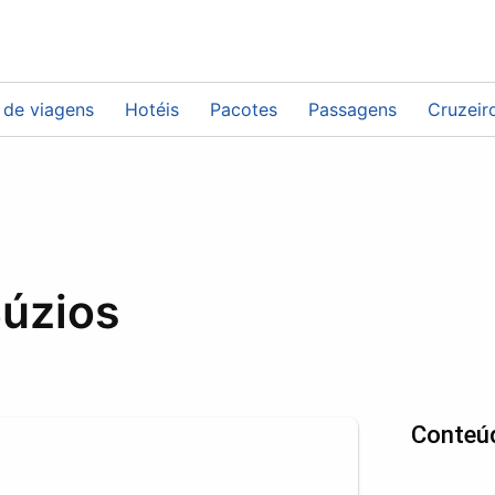
 de viagens
Hotéis
Pacotes
Passagens
Cruzeir
úzios
Conteú