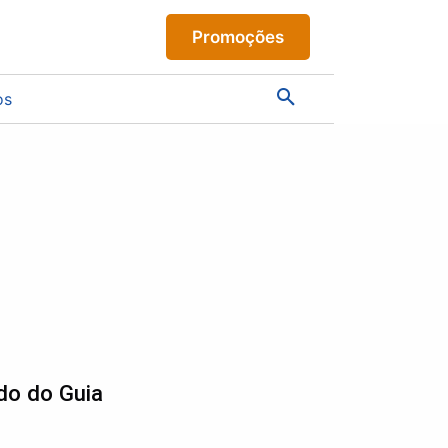
Promoções
os
do do Guia