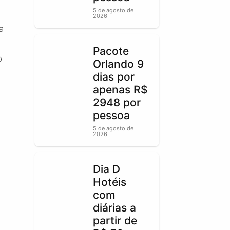
5 de agosto de
2026
a
Pacote
o
Orlando 9
dias por
apenas R$
2948 por
pessoa
5 de agosto de
2026
Dia D
Hotéis
com
diárias a
partir de