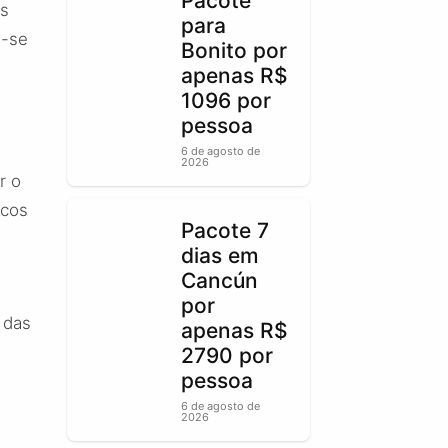
Pacote
as
para
u-se
Bonito por
apenas R$
1096 por
pessoa
6 de agosto de
2026
r o
icos
Pacote 7
dias em
Cancún
a
por
 das
apenas R$
2790 por
pessoa
6 de agosto de
2026