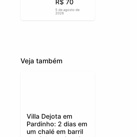
R$ 70
5 de agosto de
2026
Veja também
Villa Dejota em
Pardinho: 2 dias em
um chalé em barril