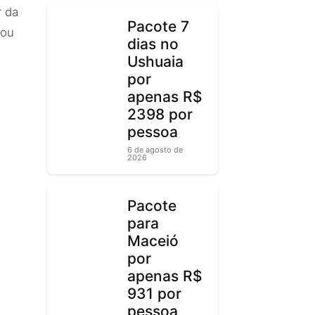
r da
Pacote 7
 ou
dias no
Ushuaia
por
apenas R$
2398 por
pessoa
6 de agosto de
2026
Pacote
para
Maceió
por
apenas R$
931 por
pessoa