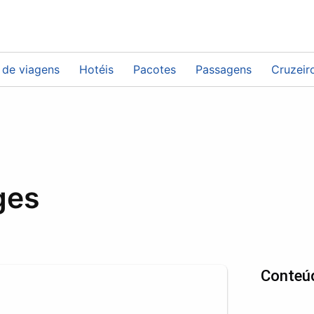
 de viagens
Hotéis
Pacotes
Passagens
Cruzeir
ges
Conteú