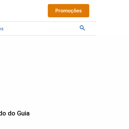
Promoções
os
do do Guia