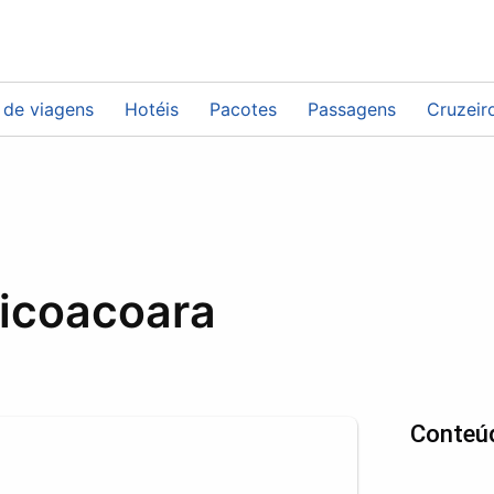
 de viagens
Hotéis
Pacotes
Passagens
Cruzeir
ricoacoara
Conteú