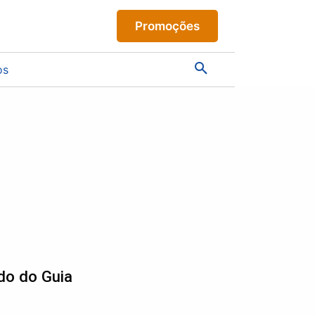
Promoções
os
do do Guia