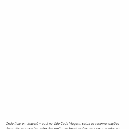
Onde ficar em Maceió – aqui no Vale Cada Viagem, saiba as recomendações
de hotéis e pousadas, além das melhores localizações para se hospedar em