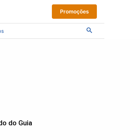
Promoções
os
do do Guia