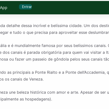
Entrar
sApp
 detalhe dessa incrível e belíssima cidade. Um dos destino
hegar e tudo o que precisa para aproveitar esse deslumbrant
tália e é mundialmente famosa por seus belíssimos canai
 dos canais é parada obrigatória para quem vai visitar a I
mosa ou fazer um passeio de gôndola pelos seus canais tã
do as principais a Ponte Rialto e a Ponte dell’Accademia, 
os os canais de Veneza.
neza une beleza histórica com amor e arte. Apesar de ser 
cipalmente as hospedagens).